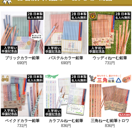
ブリックカラー鉛筆
パステルカラー鉛筆
ウッディねーむ鉛筆
690円
690円
731円
ベイクドカラー鉛筆
カラフルねーむ鉛筆
三角ねーむ鉛筆トロワ
731円
836円
836円