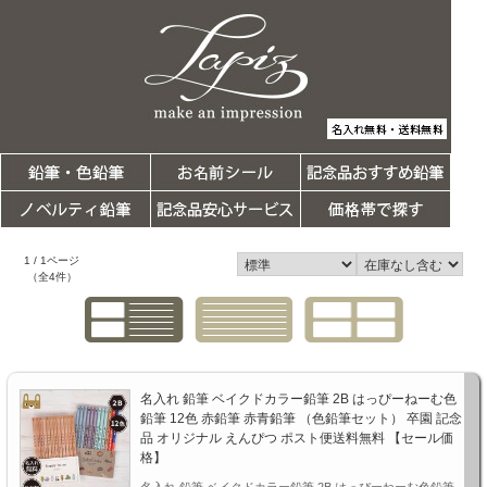
1 / 1ページ
（全4件）
名入れ 鉛筆 ベイクドカラー鉛筆 2B はっぴーねーむ色
鉛筆 12色 赤鉛筆 赤青鉛筆 （色鉛筆セット） 卒園 記念
品 オリジナル えんぴつ ポスト便送料無料 【セール価
格】