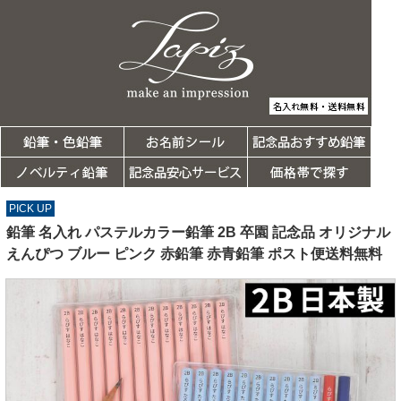
PICK UP
鉛筆 名入れ パステルカラー鉛筆 2B 卒園 記念品 オリジナル
えんぴつ ブルー ピンク 赤鉛筆 赤青鉛筆 ポスト便送料無料