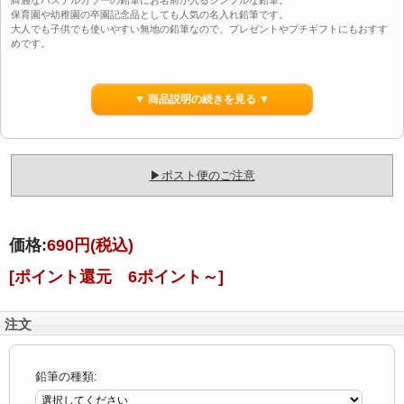
保育園や幼稚園の卒園記念品としても人気の名入れ鉛筆です。
大人でも子供でも使いやすい無地の鉛筆なので、プレゼントやプチギフトにもおすす
めです。
注文は1ダースから可能！10ダース以上でラッピング・のし無料！
▼ 商品説明の続きを見る ▼
黒芯2B・赤鉛筆 赤青鉛筆・六角軸・1ダース合計12本入り
※鉛筆の名前入れについて【ネーム入れしない】をお選びいただいた場合は硬度(2B)
表記も無しの無地鉛筆となります。
※赤青芯の色比率は「赤5:青5」になります。
▶ポスト便のご注意
※鉛筆のケースは写真と異なる素材・形状になる場合がございます。
※プラスチック製の消しゴム等と鉛筆を長期間または高温で保管すると、消しゴムに
含まれた成分により塗料を溶かす場合がございます。
価格:
690円
(税込)
消しゴムは紙等のケースに入れてのご使用をお勧めいたします。
[ポイント還元 6ポイント～]
※こちらの商品はセール対象外となります。
注文
鉛筆の種類: