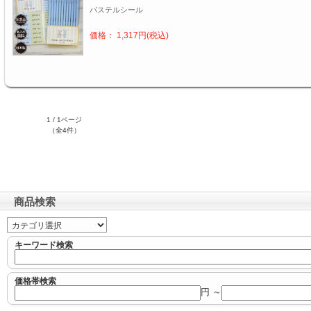
パステルシール
価格： 1,317円(税込)
1 / 1ページ
（全4件）
商品検索
キーワード検索
価格帯検索
円 ～